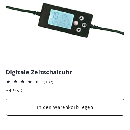
Digitale Zeitschaltuhr
187
(187)
Bewertungen
Normaler
34,95 €
insgesamt
Preis
In den Warenkorb legen