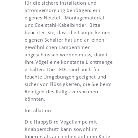
für die sichere Installation und
u
a
Stromversorgung benötigen: ein
s
m
eigenes Netzteil, Montagematerial
s
p
i
e
und Edelstahl-Kabelbinder. Bitte
c
i
beachten Sie, dass die Lampe keinen
h
n
eigenen Schalter hat und an einen
t
d
gewöhnlichen Lampentimer
g
e
angeschlossen werden muss, damit
l
r
e
V
Ihre Vögel eine konstante Lichtmenge
i
o
erhalten. Die LEDs sind auch für
c
l
feuchte Umgebungen geeignet und
h
i
sicher vor Flüssigkeiten, die Sie beim
z
e
Reinigen des Käfigs versprühen
w
r
e
e
könnten.
i
z
Installation
S
u
t
m
Die HappyBird Vogellampe mit
ü
o
Knabberschutz kann sowohl im
c
n
k
t
Inneren als auch oben auf dem Käfig