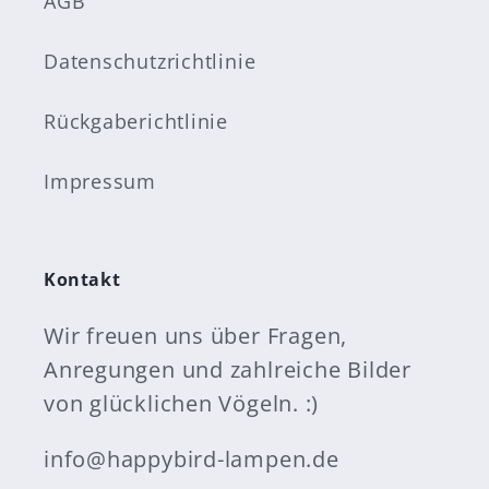
AGB
d
e
e
n
n
n
Datenschutzrichtlinie
B
i
e
c
w
h
Rückgaberichtlinie
e
n
r
i
t
c
Impressum
u
h
n
t
g
d
e
a
Kontakt
n
h
n
e
i
i
Wir freuen uns über Fragen,
c
m
Anregungen und zahlreiche Bilder
h
b
t
i
von glücklichen Vögeln. :)
g
n
e
.
info@happybird-lampen.de
r
A
a
b