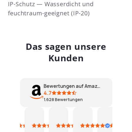
IP-Schutz — Wasserdicht und
feuchtraum-geeignet (IP-20)
Das sagen unsere
Kunden
Bewertungen auf Amazon
4.7
1.628
Bewertungen
Armin Jansen
ralf Nagel
RoLi
Judith Lang
markus riem
Mel
30.
7.
26.
9.
7.
23.
Mai
September
März
August
Juni
Sep