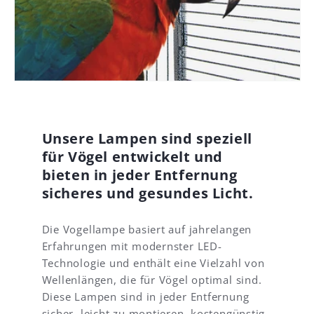
d
u
o
i
t
p
s
👍
.
o
S
9
c
0
h
(
ö
A
n
m
l
a
e
Unsere Lampen sind speziell
z
i
für Vögel entwickelt und
o
c
bieten in jeder Entfernung
n
h
-
t
sicheres und gesundes Licht.
>
,
B
a
Die Vogellampe basiert auf jahrelangen
0
l
0
l
Erfahrungen mit modernster LED-
A
e
Technologie und enthält eine Vielzahl von
Y
s
Wellenlängen, die für Vögel optimal sind.
E
a
Diese Lampen sind in jeder Entfernung
S
u
sicher, leicht zu montieren, kostengünstig
2
s