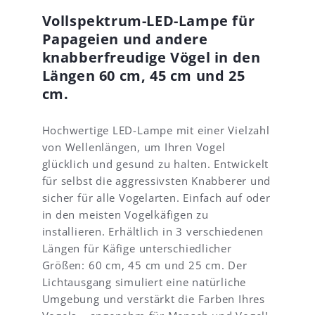
e
r
e
e
r
p
n
I
Vollspektrum-LED-Lampe für
g
a
m
n
Papageien und andere
e
s
e
s
knabberfreudige Vögel in den
h
s
i
t
t
e
n
a
Längen 60 cm, 45 cm und 25
n
e
l
cm.
d
2
l
e
.
a
n
P
t
Hochwertige LED-Lampe mit einer Vielzahl
B
a
i
von Wellenlängen, um Ihren Vogel
e
p
o
glücklich und gesund zu halten. Entwickelt
l
a
n
für selbst die aggressivsten Knabberer und
e
g
u
sicher für alle Vogelarten. Einfach auf oder
u
e
n
c
i
d
in den meisten Vogelkäfigen zu
h
e
d
installieren. Erhältlich in 3 verschiedenen
t
n
i
Längen für Käfige unterschiedlicher
u
s
e
Größen: 60 cm, 45 cm und 25 cm. Der
n
i
L
Lichtausgang simuliert eine natürliche
g
t
a
f
z
m
Umgebung und verstärkt die Farben Ihres
ü
e
p