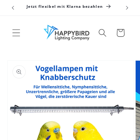
Direkt
Jetzt flexibel mit Klarna bezahlen
zum
Inhalt
Warenkorb
duktinformationen
ingen