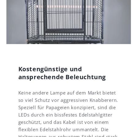
h
t
d
s
e
t
n
o
p
f
o
f
s
e
i
)
t
u
i
n
v
d
Kostengünstige und
e
d
n
i
ansprechende Beleuchtung
B
e
e
I
Keine andere Lampe auf dem Markt bietet
u
n
r
s
so viel Schutz vor aggressiven Knabberern.
t
t
Speziell für Papageien konzipiert, sind die
e
a
LEDs durch ein bissfestes Edelstahlgitter
i
l
geschützt, und das Kabel ist von einem
l
l
flexiblen Edelstahlrohr ummantelt. Die
u
a
n
t
Halterungen aus robustem Stahl sind stark