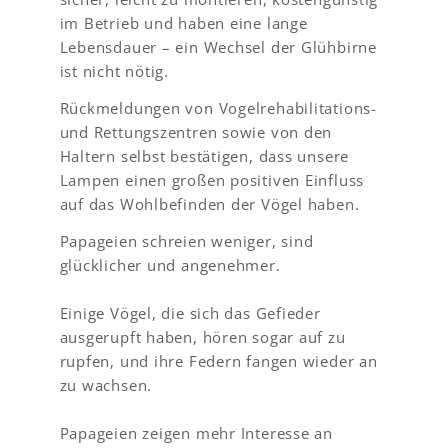
U
E
im Betrieb und haben eine lange
2
d
Lebensdauer – ein Wechsel der Glühbirne
)
e
ist nicht nötig.
,
l
i
s
Rückmeldungen von Vogelrehabilitations-
n
t
und Rettungszentren sowie von den
d
a
Haltern selbst bestätigen, dass unsere
e
h
m
l
Lampen einen großen positiven Einfluss
m
(
auf das Wohlbefinden der Vögel haben.
e
w
i
i
Papageien schreien weniger, sind
n
c
glücklicher und angenehmer.
e
h
p
t
Einige Vögel, die sich das Gefieder
a
i
ausgerupft haben, hören sogar auf zu
a
g
r
f
rupfen, und ihre Federn fangen wieder an
W
ü
zu wachsen.
e
r
l
d
Papageien zeigen mehr Interesse an
l
i