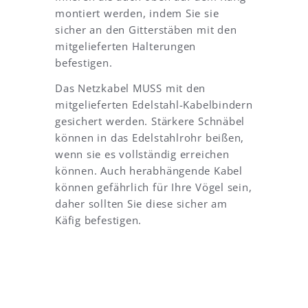
,
i
montiert werden, indem Sie sie
w
e
sicher an den Gitterstäben mit den
a
r
mitgelieferten Halterungen
s
e
befestigen.
s
n
i
,
Das Netzkabel MUSS mit den
c
m
h
a
mitgelieferten Edelstahl-Kabelbindern
i
n
gesichert werden. Stärkere Schnäbel
m
k
können in das Edelstahlrohr beißen,
N
a
wenn sie es vollständig erreichen
a
n
können. Auch herabhängende Kabel
c
n
h
s
können gefährlich für Ihre Vögel sein,
g
i
daher sollten Sie diese sicher am
a
e
Käfig befestigen.
n
a
g
b
a
e
l
r
s
a
r
u