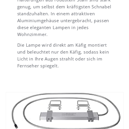
g
i
genug, um selbst dem kräftigsten Schnabel
e
o
standzuhalten. In einem attraktiven
n
n
Aluminiumgehäuse untergebracht, passen
h
i
diese eleganten Lampen in jedes
a
s
b
t
Wohnzimmer.
e
a
i
u
Die Lampe wird direkt am Käfig montiert
c
c
und beleuchtet nur den Käfig, sodass kein
h
h
Licht in Ihre Augen strahlt oder sich im
m
e
Fernseher spiegelt.
i
i
r
n
d
f
a
a
n
c
n
h
d
.
i
I
e
c
s
h
e
h