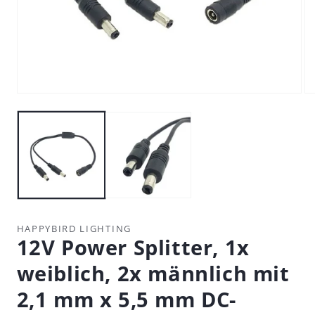
M
2
Medien
in
1
M
in
öf
Modal
öffnen
HAPPYBIRD LIGHTING
12V Power Splitter, 1x
weiblich, 2x männlich mit
2,1 mm x 5,5 mm DC-