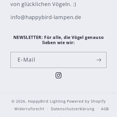
y
ot
von glücklichen Vögeln. :)
p
h
o
of
info@happybird-lampen.de
w
th
er
e
to
m,
tw
th
NEWSLETTER: Für alle, die Vögel genauso
o
en
lieben wie wir:
de
thi
vi
s
ce
sp
E-Mail
s
litt
fr
er
o
is
m
on
Instagram
a
e
si
w
ng
ay
le
fo
p
r
© 2026,
HappyBird Lighting
Powered by Shopify
o
th
Widerrufsrecht
Datenschutzerklärung
AGB
w
os
er
e