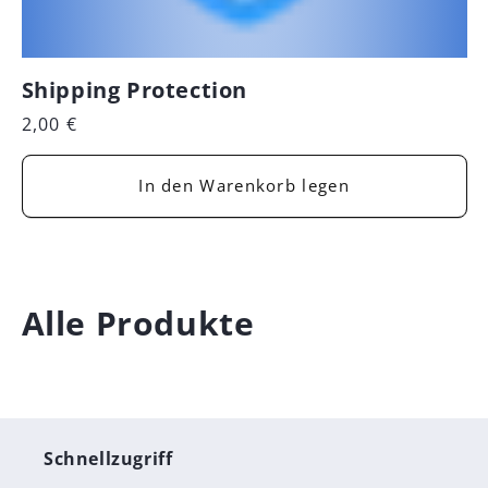
Shipping Protection
Normaler
2,00 €
Preis
In den Warenkorb legen
K
Alle Produkte
a
t
e
Schnellzugriff