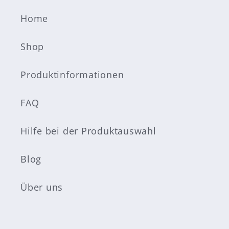
g
o
Home
r
Shop
i
Produktinformationen
e
:
FAQ
Hilfe bei der Produktauswahl
Blog
Über uns