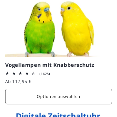
Vogellampen mit Knabberschutz
1628
(1628)
Bewertungen
Normaler
Ab 117,95 €
insgesamt
Preis
Optionen auswählen