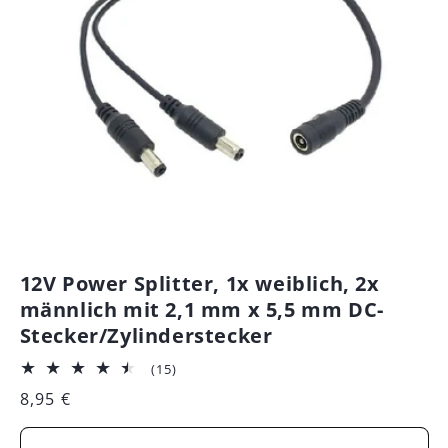
12V Power Splitter, 1x weiblich, 2x
männlich mit 2,1 mm x 5,5 mm DC-
Stecker/Zylinderstecker
15
(15)
Bewertungen
Normaler
8,95 €
insgesamt
Preis