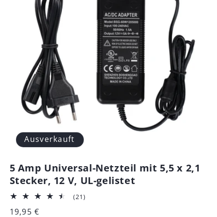
Ausverkauft
5 Amp Universal-Netzteil mit 5,5 x 2,1
Stecker, 12 V, UL-gelistet
21
(21)
Bewertungen
Normaler
19,95 €
insgesamt