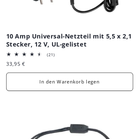
10 Amp Universal-Netzteil mit 5,5 x 2,1
Stecker, 12 V, UL-gelistet
21
(21)
Bewertungen
Normaler
33,95 €
insgesamt
Preis
In den Warenkorb legen