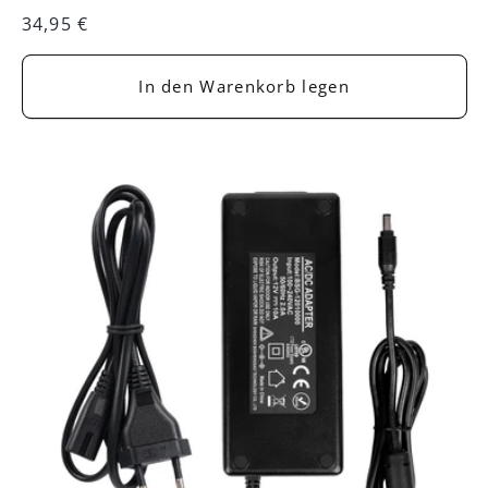
Bewertungen
Normaler
34,95 €
insgesamt
Preis
In den Warenkorb legen